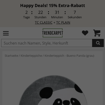
Happy Deals! 15% Extra-Rabatt
2
22
31
6
Tage
Stunden
Minuten
Sekunden
TC CLASSIC
+
TC PLAIN
IN DEN WARENKORB GELEGT.
Startseite
/
Kinderteppiche
/
Kinderteppich - Bueno Panda (grau)