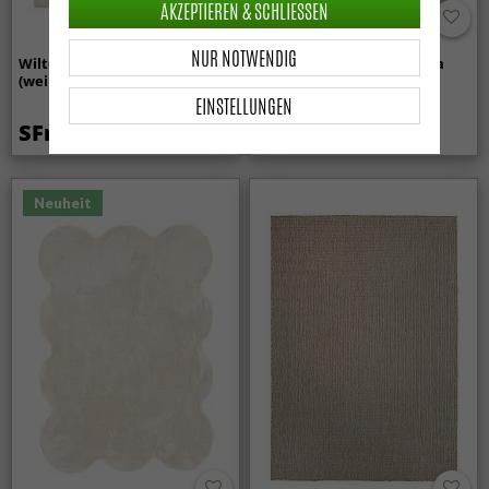
AKZEPTIEREN & SCHLIESSEN
NUR NOTWENDIG
Wilton-Teppich - Sunayama
Hochflorteppiche - Aranga
(weiß)
Super Soft Fur (braun)
EINSTELLUNGEN
SFr. 48.99
SFr. 31.99
Neuheit