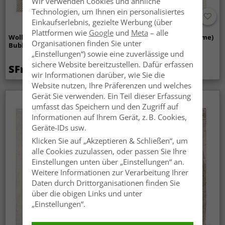
Wir verwenden Cookies und ähnliche
Technologien, um Ihnen ein personalisiertes
Einkaufserlebnis, gezielte Werbung (über
Plattformen wie
Google
und
Meta
– alle
Wollteppich - Avafors Wool
Wollteppich - Coastal (creme)
Organisationen finden Sie unter
Bubble (beige)
„Einstellungen“) sowie eine zuverlässige und
sichere Website bereitzustellen. Dafür erfassen
SFr. 75.99
SFr. 75.99
wir Informationen darüber, wie Sie die
Website nutzen, Ihre Präferenzen und welches
Gerät Sie verwenden. Ein Teil dieser Erfassung
umfasst das Speichern und den Zugriff auf
Informationen auf Ihrem Gerät, z. B. Cookies,
Geräte-IDs usw.
Klicken Sie auf „Akzeptieren & Schließen“, um
alle Cookies zuzulassen, oder passen Sie Ihre
Einstellungen unten über „Einstellungen“ an.
Weitere Informationen zur Verarbeitung Ihrer
Daten durch Drittorganisationen finden Sie
über die obigen Links und unter
„Einstellungen“.