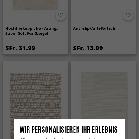
Hochflorteppiche - Aranga
Anti-slip/Anti-Rutsch
Super Soft Fur (beige)
SFr. 31.99
SFr. 13.99
WIR PERSONALISIEREN IHR ERLEBNIS