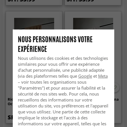
NOUS PERSONNALISONS VOTRE
EXPÉRIENCE
Nous utilisons des cookies et des technologies
similaires pour vous offrir une expérience
d'achat personnalisée, une publicité adaptée
(via des plateformes telles que
Google
et
Meta
– voir toutes les organisations sous
"Paramètres") et pour assurer la fiabilité et la
sécurité de nos sites web. Pour cela, nous
Rideaux - Rideau occultant
Rideau en coton - Augustina
recueillons des informations sur votre
Octavia (marron)
(blanc cassé)
utilisation du site, vos préférences et l'appareil
que vous utilisez. Une partie de cette collecte
SFr. 30.99
SFr. 44.99
implique le stockage et l'accès à des
informations sur votre appareil, telles que les