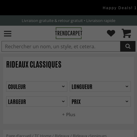
Happy Deals! 
Livraison gratuite & retour gratuit • Livraison rapide
Retour sous 14 jours • Paiement sécurisé par facture
AJOUTÉ AU PANIER
RIDEAUX CLASSIQUES
COULEUR
LONGUEUR
LARGEUR
PRIX
+ Plus
Page d’accueil
/
TC Home
/
Rideaux
/
Rideaux classiques