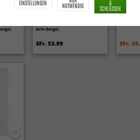
EINSTELLUNGEN
&
NOTWENDIG
SCHLIESSEN
ch -
Teppich für innen und außen -
Wilton-Te
beige)
Arlo (beige)
SFr. 53.99
SFr. 39