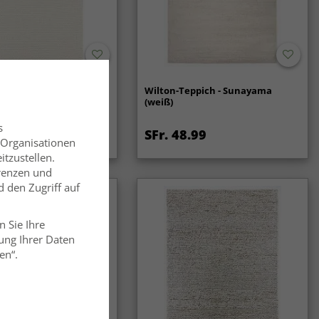
ch - Coastal (creme)
Wilton-Teppich - Sunayama
(weiß)
s
.99
SFr. 48.99
 Organisationen
itzustellen.
erenzen und
 den Zugriff auf
n Sie Ihre
ung Ihrer Daten
en“.