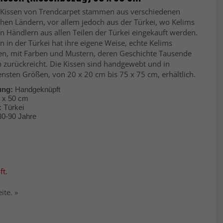
-Kissen von Trendcarpet stammen aus verschiedenen
chen Ländern, vor allem jedoch aus der Türkei, wo Kelims
n Händlern aus allen Teilen der Türkei eingekauft werden.
n in der Türkei hat ihre eigene Weise, echte Kelims
len, mit Farben und Mustern, deren Geschichte Tausende
 zurückreicht. Die Kissen sind handgewebt und in
nsten Größen, von 20 x 20 cm bis 75 x 75 cm, erhältlich.
ung:
Handgeknüpft
 x 50 cm
:
Türkei
 30-90 Jahre
ft.
ite. »