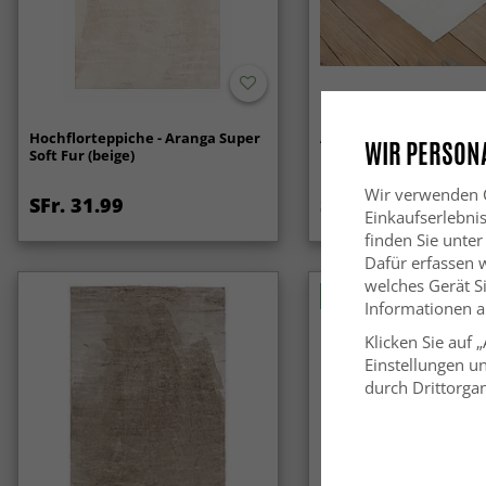
Hochflorteppiche - Aranga Super
Anti-slip/Anti-Rutsch
WIR PERSONA
Soft Fur (beige)
Wir verwenden C
SFr. 31.99
SFr. 13.99
Einkaufserlebni
finden Sie unter
Dafür erfassen 
welches Gerät Si
Neuheit
Informationen au
Klicken Sie auf 
Einstellungen un
durch Drittorgan