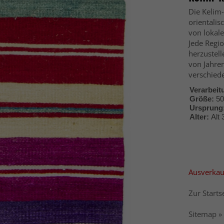
Die Kelim
orientalis
von lokale
Jede Regio
herzustel
von Jahren
verschiede
Verarbeit
Größe:
50
Ursprung
Alter:
Alt
Ausverkau
Zur Startse
Sitemap »