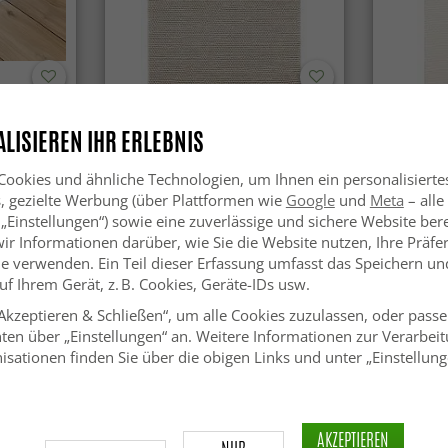
Wollteppich - Avafors Wool
Wollteppi
LISIEREN IHR ERLEBNIS
Bubble (beige)
ookies und ähnliche Technologien, um Ihnen ein personalisierte
SFr. 75.99
SFr. 75
s, gezielte Werbung (über Plattformen wie
Google
und
Meta
– alle
 „Einstellungen“) sowie eine zuverlässige und sichere Website bere
wir Informationen darüber, wie Sie die Website nutzen, Ihre Präf
e verwenden. Ein Teil dieser Erfassung umfasst das Speichern und
f Ihrem Gerät, z. B. Cookies, Geräte-IDs usw.
„Akzeptieren & Schließen“, um alle Cookies zuzulassen, oder passe
ten über „Einstellungen“ an. Weitere Informationen zur Verarbeit
isationen finden Sie über die obigen Links und unter „Einstellung
AKZEPTIEREN
NUR