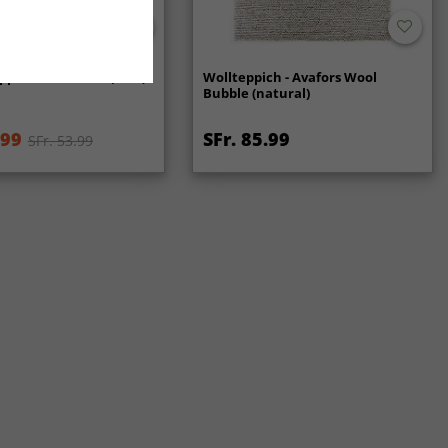
ppich - Gombalia (rosa)
Wollteppich - Avafors Wool
Bubble (natural)
.99
SFr. 85.99
SFr. 53.99