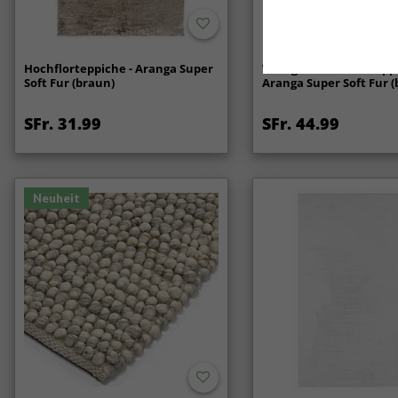
Hochflorteppiche - Aranga Super
Welligem Hochflorteppi
Soft Fur (braun)
Aranga Super Soft Fur (
SFr. 31.99
SFr. 44.99
Neuheit