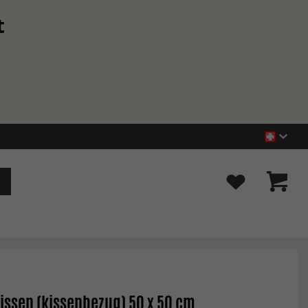
t
issen (kissenbezug) 50 x 50 cm