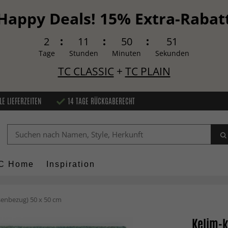
Happy Deals! 15% Extra-Rabat
2
11
50
50
Tage
Stunden
Minuten
Sekunden
TC CLASSIC
+
TC PLAIN
LE LIEFERZEITEN
14 TAGE RÜCKGABERECHT
C Home
Inspiration
ssenbezug) 50 x 50 cm
Kelim-k