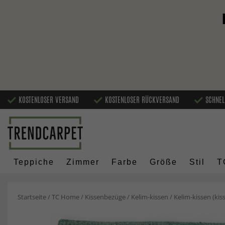
KOSTENLOSER VERSAND
KOSTENLOSER RÜCKVERSAND
SCHNEL
Teppiche
Zimmer
Farbe
Größe
Stil
T
Startseite
/
TC Home
/
Kissenbezüge
/
Kelim-kissen
/
Kelim-kissen (ki