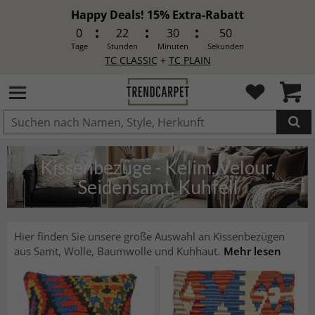
Happy Deals! 15% Extra-Rabatt
0
22
30
48
Tage
Stunden
Minuten
Sekunden
TC CLASSIC
+
TC PLAIN
IN DEN WARENKORB GELEGT.
Kissenbezüge - Kelim, Velour,
Seidensamt, Kuhfell
Hier finden Sie unsere große Auswahl an Kissenbezügen
aus Samt, Wolle, Baumwolle und Kuhhaut.
Mehr lesen