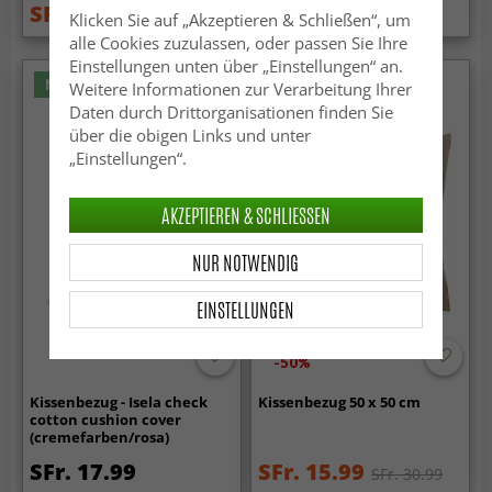
SFr. 15.99
SFr. 22.99
SFr. 30.99
Klicken Sie auf „Akzeptieren & Schließen“, um
alle Cookies zuzulassen, oder passen Sie Ihre
Einstellungen unten über „Einstellungen“ an.
Neuheit
Weitere Informationen zur Verarbeitung Ihrer
Daten durch Drittorganisationen finden Sie
über die obigen Links und unter
„Einstellungen“.
AKZEPTIEREN & SCHLIESSEN
NUR NOTWENDIG
EINSTELLUNGEN
-50%
Kissenbezug - Isela check
Kissenbezug 50 x 50 cm
cotton cushion cover
(cremefarben/rosa)
SFr. 17.99
SFr. 15.99
SFr. 30.99